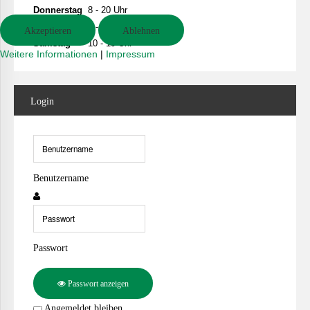
Donnerstag
8 - 20 Uhr
Freitag
8 - 20 Uhr
Akzeptieren
Ablehnen
Samstag
10 - 19 Uhr
Weitere Informationen
|
Impressum
Login
Benutzername
Passwort
Passwort anzeigen
Angemeldet bleiben