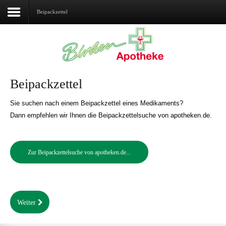
Beipackzettel
Home
Aktuelles
Beipackzettel
Über uns
Sie suchen nach einem Beipackzettel eines Medikaments?
Dann empfehlen wir Ihnen die Beipackzettelsuche von apotheken.de.
Geschäftsfelder
Gut zu wissen
Zur Beipackzettelsuche von apotheken.de...
Services
Weiter