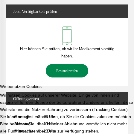
Jetzt
Verfügbarkeit prüfen
Hier können Sie prüfen, ob wir Ihr Medikament vorrätig
haben.
Bestand prüfen
Wir benutzen Cookies
Wir nutzen Cookies auf unserer Website. Einige von ihnen sind
Öffnungszeiten
essenziell für den Betrieb der Seite, während andere uns helfen, diese
Website und die Nutzererfahrung zu verbessern (Tracking Cookies).
Sie können selbst entscheiden, ob Sie die Cookies zulassen möchten.
Montag
8 - 20 Uhr
Bitte beachten Sie, dass bei einer Ablehnung womöglich nicht mehr
Dienstag
8 - 20 Uhr
alle Funktionalitäten der Seite zur Verfügung stehen.
Mittwoch
8 - 20 Uhr